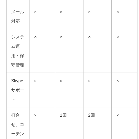
メール
○
○
○
×
対応
システ
○
○
○
×
ム運
用・保
守管理
Skype
○
○
○
×
サポー
ト
打合
×
1回
2回
×
せ、コ
ーチン