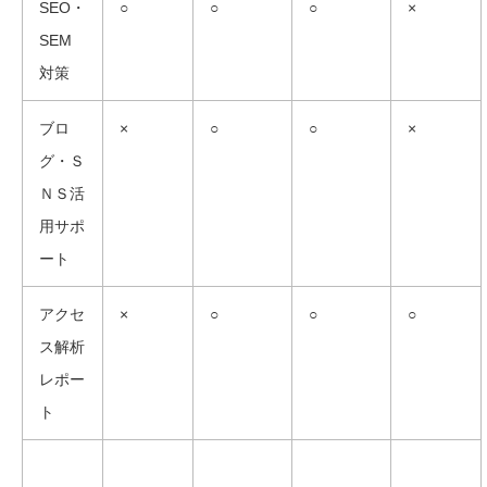
SEO・
○
○
○
×
SEM
対策
ブロ
×
○
○
×
グ・Ｓ
ＮＳ活
用サポ
ート
アクセ
×
○
○
○
ス解析
レポー
ト