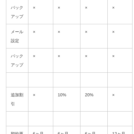
バック
×
×
×
×
アップ
メール
×
×
×
×
設定
バック
×
×
×
×
アップ
追加割
×
10%
20%
×
引
契約更
6ヶ月
6ヶ月
6ヶ月
12ヶ月