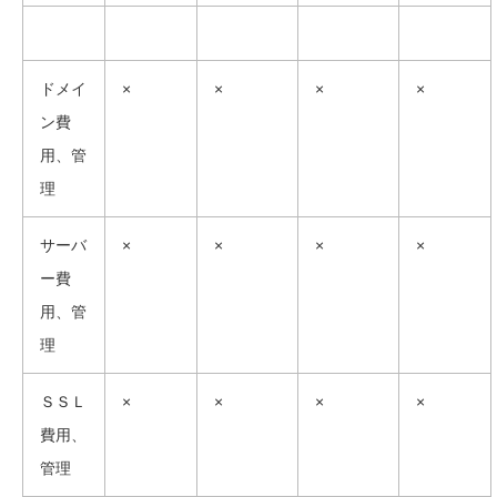
ドメイ
×
×
×
×
ン費
用、管
理
サーバ
×
×
×
×
ー費
用、管
理
ＳＳＬ
×
×
×
×
費用、
管理