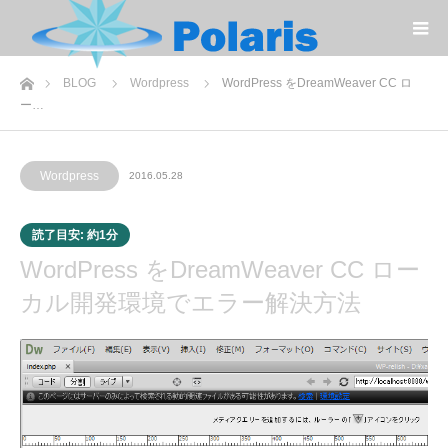
コ
ン
テ
ン
ツ
へ
ホーム
BLOG
Wordpress
WordPress をDreamWeaver CC ロ
ス
キ
ー…
ッ
プ
Wordpress
2016.05.28
読了目安: 約1分
WordPress をDreamWeaver CC ロー
カル開発環境でエラー解決方法