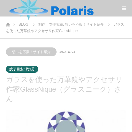
コ
ン
テ
ン
ツ
へ
ホーム
BLOG
制作、支援実績
,
想いを応援！サイト紹介
ガラス
ス
キ
を使った万華鏡やアクセサリ作家GlassNique…
ッ
プ
想いを応援！サイト紹介
2014.11.03
読了目安: 約1分
ガラスを使った万華鏡やアクセサリ
作家GlassNique（グラスニーク）さ
ん