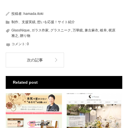
投稿者:
hamada.itoki
制作、支援実績
,
想いを応援！サイト紹介
GlassNique
,
ガラス作家
,
グラスニーク
,
万華鏡
,
兼古麻衣
,
岐阜
,
梶原
雅之
,
贈り物
コメント:
0
次の記事
Related post