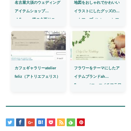
名古屋大須のウェディング
地図をおしゃれでかわいい
アイテムショップ
イラストにしたグッズのト
ahflowers様の全面リニュ
ートマップ（totemap）マ
ーアル
ップマグ(mapmug)
カフェギャラリーatelier
フラワーをテーマにしたア
feliz（アトリエフェリス）
イテムブランドah
flowers（エーエイチフラワ
ーズ）さん