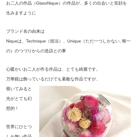
お二人の作品（GlassNique）の作品が、多くの出会いと笑顔を
生みますように
ブランド名の由来は
Niqueは、Technique（技法）、Unique（ただ一つしかない, 唯一
の）のつづりからの造語との事
心暖かいお二人が作る作品は、とても綺麗です。
万華鏡は飾っているだけでも素敵な作品ですが、
覗いてみると
光がとても幻
想的！
世界にひとつ
しか無い作品